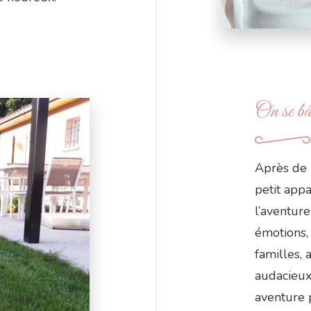
On se bâ
Après de 
petit app
l’aventure
émotions,
familles, 
audacieux
aventure p