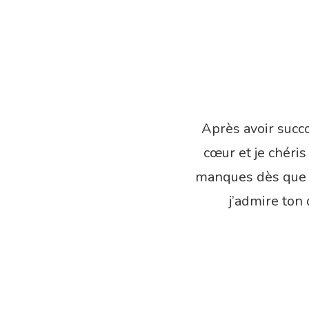
Après avoir succo
cœur et je chéri
manques dès que t
j’admire ton 