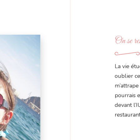
On se re
La vie ét
oublier ce
m’attrape 
pourrais 
devant l’I
restaurant