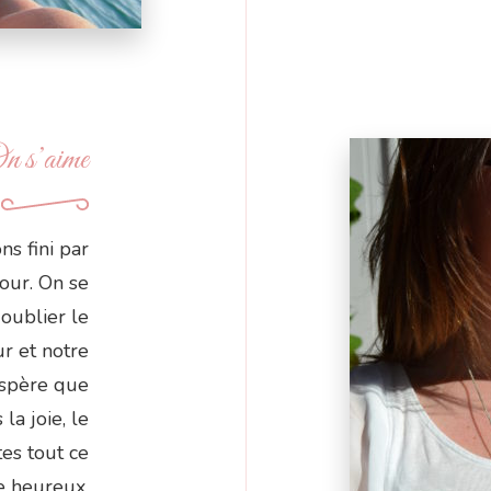
n s’aime
ns fini par
mour. On se
oublier le
r et notre
espère que
la joie, le
tes tout ce
re heureux.