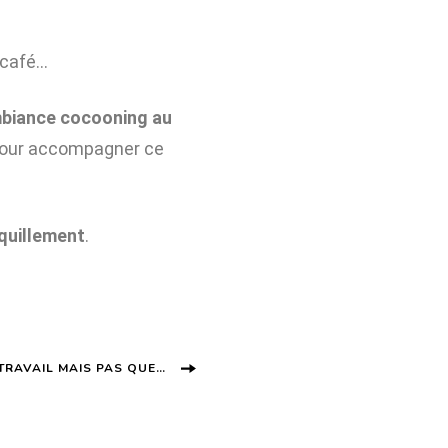
é/café…
biance cocooning au
our accompagner ce
quillement
.
TRAVAIL MAIS PAS QUE…