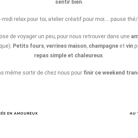
sentir bien
.
midi relax pour toi, atelier créatif pour moi…. pause th
ropose de voyager un peu, pour nous retrouver dans une
am
que).
Petits fours
,
verrines maison
,
champagne
et
vin
p
repas simple et chaleureux
.
ns même sortir de chez nous pour
finir ce weekend tran
NÉE EN AMOUREUX
AU 