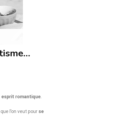
ntisme…
n
esprit romantique
.
 que l’on veut pour
se