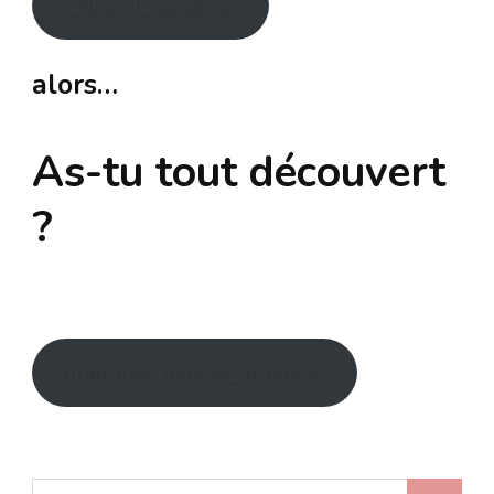
ÉNIGME suivante
alors…
As-tu tout découvert
?
quelques indices bonus ici